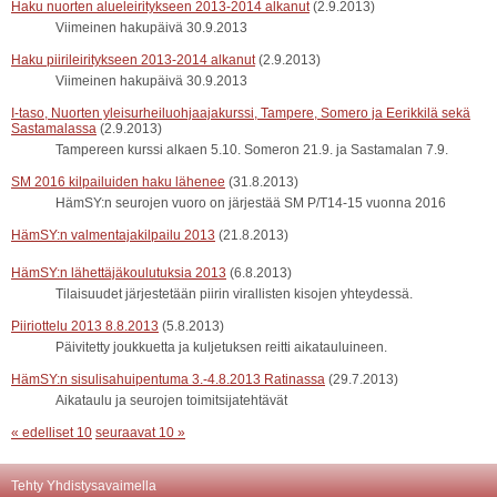
Haku nuorten alueleiritykseen 2013-2014 alkanut
(2.9.2013)
Viimeinen hakupäivä 30.9.2013
Haku piirileiritykseen 2013-2014 alkanut
(2.9.2013)
Viimeinen hakupäivä 30.9.2013
I-taso, Nuorten yleisurheiluohjaajakurssi, Tampere, Somero ja Eerikkilä sekä
Sastamalassa
(2.9.2013)
Tampereen kurssi alkaen 5.10. Someron 21.9. ja Sastamalan 7.9.
SM 2016 kilpailuiden haku lähenee
(31.8.2013)
HämSY:n seurojen vuoro on järjestää SM P/T14-15 vuonna 2016
HämSY:n valmentajakilpailu 2013
(21.8.2013)
HämSY:n lähettäjäkoulutuksia 2013
(6.8.2013)
Tilaisuudet järjestetään piirin virallisten kisojen yhteydessä.
Piiriottelu 2013 8.8.2013
(5.8.2013)
Päivitetty joukkuetta ja kuljetuksen reitti aikatauluineen.
HämSY:n sisulisahuipentuma 3.-4.8.2013 Ratinassa
(29.7.2013)
Aikataulu ja seurojen toimitsijatehtävät
« edelliset 10
seuraavat 10 »
Tehty Yhdistysavaimella