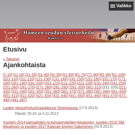
Valikko
Etusivu
« Takaisin
Ajankohtaista
[1-10]
[11-20]
[21-30]
[31-40]
[41-50]
[51-60]
[61-70]
[71-80]
[81-90]
[91-100]
[101-110]
[111-120]
[121-130]
[131-140]
[141-150]
[151-160]
[161-170]
[171-
180]
[181-190]
[191-200]
[201-210]
[211-220]
[221-230]
[231-240]
[241-250]
[251-260]
[261-270]
[271-280]
[281-290]
[291-300]
[301-310]
[311-320]
[321-
330]
[331-340]
[341-350]
[351-360]
[361-370]
[371-380]
[381-390]
[391-400]
[401-410]
[411-420]
[421-430]
[431-440]
[441-450]
[451-460]
[461-470]
[471-
480]
[481-487]
Lasten yleisurheiluohjaajakurssi Tammelassa
(17.9.2013)
Päivät: 29.10. ja 3.11.2013
Vuoden 2014 kansallisten ja kansainvälisten kilpailujen, vuoden 2016 SM-
kilpailujen ja vuoden 2017 Kalevan kisojen hakeminen
(10.9.2013)