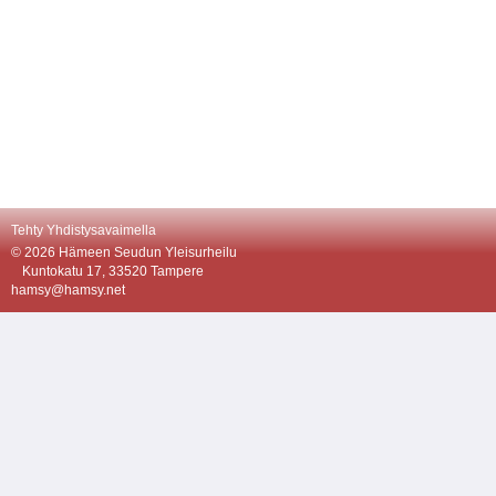
Tehty Yhdistysavaimella
©
2026 Hämeen Seudun Yleisurheilu
Kuntokatu 17, 33520 Tampere
hamsy@hamsy.net