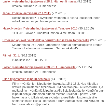
Lasten yleisurheiluohjaajakurssi 28.3. Hämeenlinnassa
(9.3.2015)
Ilmoittautuminen 23.3. mennessä
Terve Urheilija -seminaari 22.4.2015
(7.2.2015)
Kestääkö kasetti? - Psyykkinen valmennus osana loukkaantuneen
urheilijan vammojen hoitoa ja kuntoutusta
I-taso, Nuorten Yleisurheiluohjaajakurssi, Tampere 2015
(30.1.2015)
11.3.2015 alkaen. Ilmoittautuminen viimeistään 3.3.2015
Urheilijan opiskeluvaihtoehtoja peruskoulun jälkeen Tampereella
(24.1.2015)
Maanantaina 26.1.2015 Tampereen seudun ammattiopiston Tredun
Sammonkadun toimipisteeseen, Sammonkatu 45.
Piirileiri 31.1.
(20.1.2015)
B-hallissa klo 10.00-15.30
Lasten yleisurheiluohjaajakurssi 30.-31.1. Tampereella
(15.1.2015)
Ilmoittautuminen 26.1. mennessä
Piirin myöntämien kilpailuiden haku
(14.1.2015)
Piirin myöntämien kilpailuiden hakuaika 15.1-18.2. Hae kilpailua
www.kilpailukalenteri.fi/piirihaku. Nyt haetaan pm-, aluemestaruus ja
muita piirin myöntämiä kilpailuita. Alla lista josta näette HämSY:n pm-
kilpailuiden ja lounaisen alueen mestaruuskilpailu päivät. Vältä
hakemasta jo julkaistuiden avointen alueellisten kisojen päiville
samankaltaisia kisoja. Tiedustelut Harri Samuelsson 050 5551391 tai
harri.samuelsson@ippnet.fi.