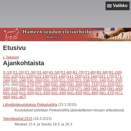
Valikko
Etusivu
« Takaisin
Ajankohtaista
[1-10]
[11-20]
[21-30]
[31-40]
[41-50]
[51-60]
[61-70]
[71-80]
[81-90]
[91-100]
[101-110]
[111-120]
[121-130]
[131-140]
[141-150]
[151-160]
[161-170]
[171-
180]
[181-190]
[191-200]
[201-210]
[211-220]
[221-230]
[231-240]
[241-250]
[251-260]
[261-270]
[271-280]
[281-290]
[291-300]
[301-310]
[311-320]
[321-
330]
[331-340]
[341-350]
[351-360]
[361-370]
[371-380]
[381-390]
[391-400]
[401-410]
[411-420]
[421-430]
[431-440]
[441-450]
[451-460]
[461-470]
[471-
480]
[481-487]
Lähettäjäkoulutuksia Pirkkahallilla
(23.3.2015)
Koulutukset pidetään Pirkkahallilla järjestettävien kisojen yhteydessä.
Tekniikkaillat 2015
(10.3.2015)
Moukari 15.4. ja Seiväs 19.3. ja 26.3.