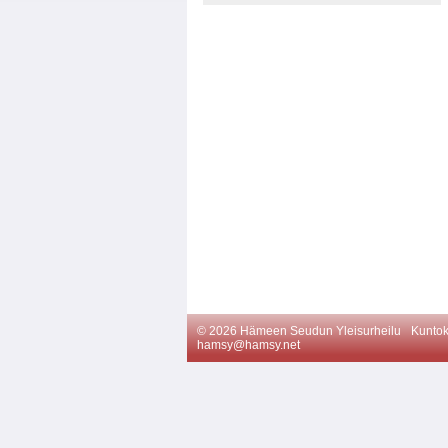
©
2026 Hämeen Seudun Yleisurheilu
Kuntok
hamsy@hamsy.net