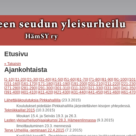
Etusivu
« Takaisin
Ajankohtaista
[1-10]
[11-20]
[21-30]
[31-40]
[41-50]
[51-60]
[61-70]
[71-80]
[81-90]
[91-100]
[101
[151-160]
[161-170]
[171-180]
[181-190]
[191-200]
[201-210]
[211-220]
[221-230
[271-280]
[281-290]
[291-300]
[301-310]
[311-320]
[321-330]
[331-340]
[341-350
[391-400]
[401-410]
[411-420]
[421-430]
[431-440]
[441-450]
[451-460]
[461-470
Lähettäjäkoulutuksia Pirkkahallilla
(23.3.2015)
Koulutukset pidetään Pirkkahallilla järjestettävien kisojen yhteydessä.
Tekniikkaillat 2015
(10.3.2015)
Moukari 15.4. ja Seiväs 19.3. ja 26.3.
Lasten yleisurheiluohjaajakurssi 28.3. Hämeenlinnassa
(9.3.2015)
Ilmoittautuminen 23.3. mennessä
Terve Urheilija -seminaari 22.4.2015
(7.2.2015)