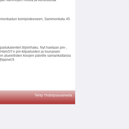
ijan vammojen hoitoa ja kuntoutusta
monkadun toimipisteeseen, Sammonkatu 45.
ailukalenteri.fi/piirihaku. Nyt haetaan pm-,
tte HämSY:n pm-kilpailuiden ja lounaisen
n alueellisten kisojen päiville samankaltaisia
ippnet.fi.
Tehty Yhdistysavaimella