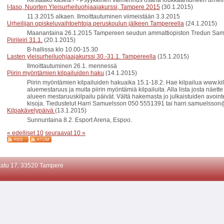
Kestääkö kasetti? - Psyykkinen valmennus osana loukkaantuneen urheil
I-taso, Nuorten Yleisurheiluohjaajakurssi, Tampere 2015
(30.1.2015)
11.3.2015 alkaen. Ilmoittautuminen viimeistään 3.3.2015
Urheilijan opiskeluvaihtoehtoja peruskoulun jälkeen Tampereella
(24.1.2015)
Maanantaina 26.1.2015 Tampereen seudun ammattiopiston Tredun Sam
Piirileiri 31.1.
(20.1.2015)
B-hallissa klo 10.00-15.30
Lasten yleisurheiluohjaajakurssi 30.-31.1. Tampereella
(15.1.2015)
Ilmoittautuminen 26.1. mennessä
Piirin myöntämien kilpailuiden haku
(14.1.2015)
Piirin myöntämien kilpailuiden hakuaika 15.1-18.2. Hae kilpailua www.kilp
aluemestaruus ja muita piirin myöntämiä kilpailuita. Alla lista josta näe
alueen mestaruuskilpailu päivät. Vältä hakemasta jo julkaistuiden avointe
kisoja. Tiedustelut Harri Samuelsson 050 5551391 tai harri.samuelsson@
Kilpakävelypäivä
(13.1.2015)
Sunnuntaina 8.2. Esport Arena, Espoo.
« edelliset 10
seuraavat 10 »
atu 17, 33520 Tampere