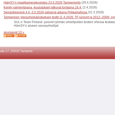
HämSY:n maalikamerakoulutus 23.5.2026 Tampereella
(29.4.2026)
Kehity valmentajana -koulutukset jatkuvat torstaina 16.4.
(2.4.2026)
Seivästreenejä 4.4.-3.5.2026 välisenä aikana Pirkkahallissa
(31.3.2026)
Tampereen yleisurheilukeskuksen testit 11.4.2026: TF-juniorit ja 2012–2009- syn
SUL:n Team Finland -juniorit ryhmän urheilijoiden testien ohessa testa
HämSY:n alueen seuraurheilijat.
seuraavat 10 »
atu 17, 33520 Tampere