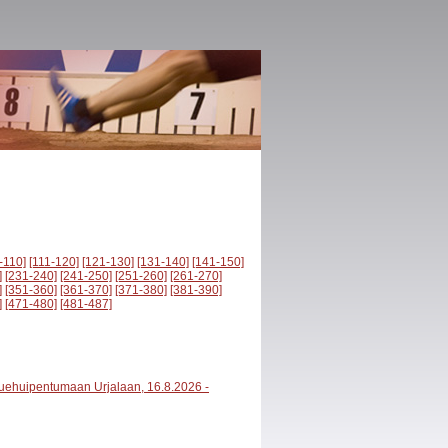
-110]
[111-120]
[121-130]
[131-140]
[141-150]
]
[231-240]
[241-250]
[251-260]
[261-270]
]
[351-360]
[361-370]
[371-380]
[381-390]
]
[471-480]
[481-487]
luehuipentumaan Urjalaan, 16.8.2026 -