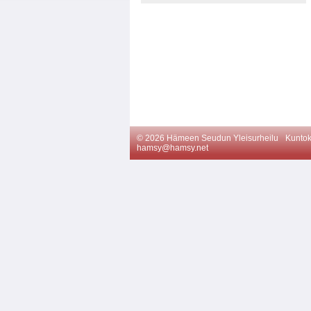
©
2026 Hämeen Seudun Yleisurheilu
Kuntok
hamsy@hamsy.net