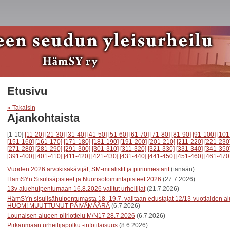
Etusivu
« Takaisin
Ajankohtaista
[1-10]
[11-20]
[21-30]
[31-40]
[41-50]
[51-60]
[61-70]
[71-80]
[81-90]
[91-100]
[101
[151-160]
[161-170]
[171-180]
[181-190]
[191-200]
[201-210]
[211-220]
[221-230
[271-280]
[281-290]
[291-300]
[301-310]
[311-320]
[321-330]
[331-340]
[341-350
[391-400]
[401-410]
[411-420]
[421-430]
[431-440]
[441-450]
[451-460]
[461-470
Vuoden 2026 arvokisakävijät, SM-mitalistit ja piirinmestarit
(tänään)
HämSYn Sisulisäpisteet ja Nuorisotoimintapisteet 2026
(27.7.2026)
13v aluehuipentumaan 16.8.2026 valitut urheilijat
(21.7.2026)
HämSYn sisulisähuipentumasta 18.-19.7. valitaan edustajat 12/13-vuotiaiden a
HUOM! MUUTTUNUT PÄIVÄMÄÄRÄ
(6.7.2026)
Lounaisen alueen piiriottelu M/N17 28.7.2026
(6.7.2026)
Pirkanmaan urheilijapolku -infotilaisuus
(8.6.2026)