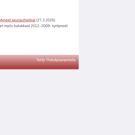
tyneet seuraurheilijat
(27.3.2026)
taan myös halukkaat 2012–2009- syntyneet
Tehty Yhdistysavaimella