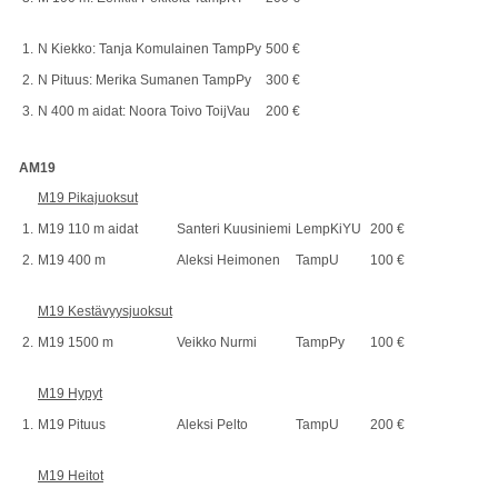
1.
N Kiekko: Tanja Komulainen TampPy
500 €
2.
N Pituus: Merika Sumanen TampPy
300 €
3.
N 400 m aidat: Noora Toivo ToijVau
200 €
AM19
M19 Pikajuoksut
1.
M19 110 m aidat
Santeri Kuusiniemi
LempKiYU
200 €
2.
M19 400 m
Aleksi Heimonen
TampU
100 €
M19 Kestävyysjuoksut
2.
M19 1500 m
Veikko Nurmi
TampPy
100 €
M19 Hypyt
1.
M19 Pituus
Aleksi Pelto
TampU
200 €
M19 Heitot