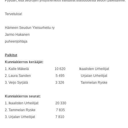
Pyydän, että seurojen yhdyshenkilöt välittävät tilaisuudesta tiedon palkittaville.
Tervetuloa!
Hämeen Seudun Yleisurheilu ry
Jarmo Hakanen
puheenjohtaja
Palkitut
Kunniakierros kerääjät:
1. Kalle Mäkelä 10 620 Ikaalisten Urheilijat
2. Laura Sanden 5 495 Urjalan Urheilijat
3. Veijo Syrjälä 3 326 Tammelan Ryske
Kunniakierros seurat:
1. Ikaalisten Urheilijat 20 330
2. Tammelan Ryske 7 835
3. Urjalan Urheilijat 7 810