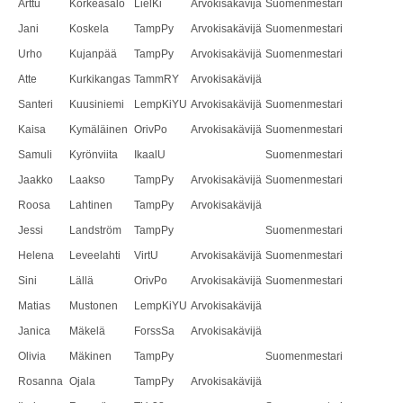
Arttu
Korkeasalo
LielKi
Arvokisakävijä
Suomenmestari
Jani
Koskela
TampPy
Arvokisakävijä
Suomenmestari
Urho
Kujanpää
TampPy
Arvokisakävijä
Suomenmestari
Atte
Kurkikangas
TammRY
Arvokisakävijä
Santeri
Kuusiniemi
LempKiYU
Arvokisakävijä
Suomenmestari
Kaisa
Kymäläinen
OrivPo
Arvokisakävijä
Suomenmestari
Samuli
Kyrönviita
IkaalU
Suomenmestari
Jaakko
Laakso
TampPy
Arvokisakävijä
Suomenmestari
Roosa
Lahtinen
TampPy
Arvokisakävijä
Jessi
Landström
TampPy
Suomenmestari
Helena
Leveelahti
VirtU
Arvokisakävijä
Suomenmestari
Sini
Lällä
OrivPo
Arvokisakävijä
Suomenmestari
Matias
Mustonen
LempKiYU
Arvokisakävijä
Janica
Mäkelä
ForssSa
Arvokisakävijä
Olivia
Mäkinen
TampPy
Suomenmestari
Rosanna
Ojala
TampPy
Arvokisakävijä