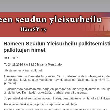
Hämeen Seudun Yleisurheilu palkitsemistil
palkittujen nimet
19.11.2016
To 24.11.2016 klo 18.30 Maa- ja Metsätalo.
Hyvä menestyjä/ansioitunut!
Hämeen Seudun Yleisurheilu ry kutsuu Sinut palkitsemistilaisuuteen, joka pide
18.30 Maa- ja Metsätalon Maitolaituri-ravintolassa, os. Näsilinnankatu 46-48 
puolelta).
Tilaisuudessa palkitaan mm. sarjojen parhaat, SM-menestyjät, arvokisaurheilija
ansioituneet, Kunniakierroskerääjät, parhaat seuraliigaseurat.
Jo perinteeksi tulleen tavan mukaan tilaisuuden päätteeksi on tarjolla tuhti iltap
Palkittavien lisäksi seurojen edustajat ovat tervetulleita.