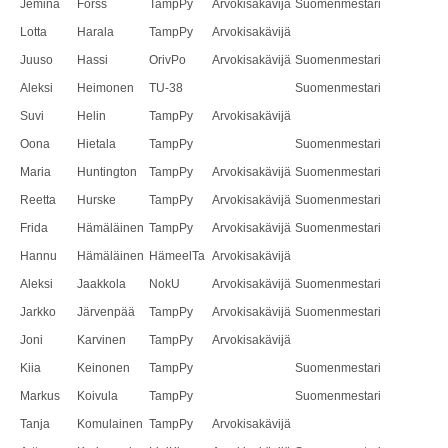
Jemina
Forss
TampPy
Arvokisakävijä
Suomenmestari
Lotta
Harala
TampPy
Arvokisakävijä
Juuso
Hassi
OrivPo
Arvokisakävijä
Suomenmestari
Aleksi
Heimonen
TU-38
Suomenmestari
Suvi
Helin
TampPy
Arvokisakävijä
Oona
Hietala
TampPy
Suomenmestari
Maria
Huntington
TampPy
Arvokisakävijä
Suomenmestari
Reetta
Hurske
TampPy
Arvokisakävijä
Suomenmestari
Frida
Hämäläinen
TampPy
Arvokisakävijä
Suomenmestari
Hannu
Hämäläinen
HämeelTa
Arvokisakävijä
Aleksi
Jaakkola
NokU
Arvokisakävijä
Suomenmestari
Jarkko
Järvenpää
TampPy
Arvokisakävijä
Suomenmestari
Joni
Karvinen
TampPy
Arvokisakävijä
Kiia
Keinonen
TampPy
Suomenmestari
Markus
Koivula
TampPy
Suomenmestari
Tanja
Komulainen
TampPy
Arvokisakävijä