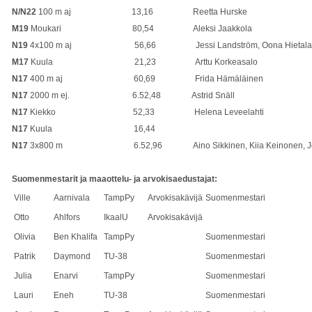
N/N22
100 m aj 13,16 Reetta Hurske 
M19
Moukari 80,54 Aleksi Jaakkola 
N19
4x100 m aj 56,66 Jessi Landström, Oona Hietala, Julia
M17
Kuula 21,23 Arttu Korkeasalo Lie
N17
400 m aj 60,69 Frida Hämäläinen
N17
2000 m ej. 6.52,48 Astrid Snäll F
N17
Kiekko 52,33 Helena Leveelahti Vi
N17
Kuula 16,44
N17
3x800 m 6.52,96 Aino Sikkinen, Kiia Keinonen, J
Suomenmestarit ja maaottelu- ja arvokisaedustajat:
Ville
Aarnivala
TampPy
Arvokisakävijä
Suomenmestari
Otto
Ahlfors
IkaalU
Arvokisakävijä
Olivia
Ben Khalifa
TampPy
Suomenmestari
Patrik
Daymond
TU-38
Suomenmestari
Julia
Enarvi
TampPy
Suomenmestari
Lauri
Eneh
TU-38
Suomenmestari