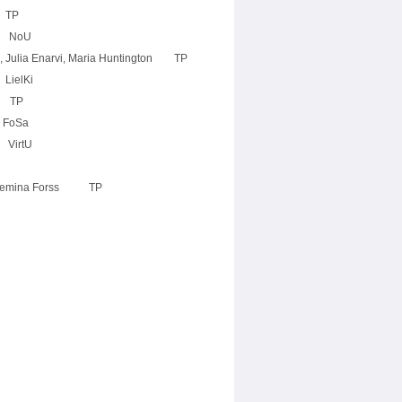
TP
NoU
 Enarvi, Maria Huntington TP
lKi
 TP
oSa
rtU
emina Forss TP