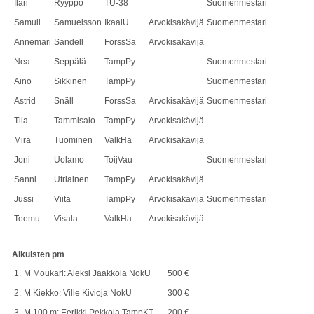
Ilari
Ryyppö
TU-38
Suomenmestari
Samuli
Samuelsson
IkaalU
Arvokisakävijä
Suomenmestari
Annemari
Sandell
ForssSa
Arvokisakävijä
Nea
Seppälä
TampPy
Suomenmestari
Aino
Sikkinen
TampPy
Suomenmestari
Astrid
Snäll
ForssSa
Arvokisakävijä
Suomenmestari
Tiia
Tammisalo
TampPy
Arvokisakävijä
Mira
Tuominen
ValkHa
Arvokisakävijä
Joni
Uolamo
ToijVau
Suomenmestari
Sanni
Utriainen
TampPy
Arvokisakävijä
Jussi
Viita
TampPy
Arvokisakävijä
Suomenmestari
Teemu
Visala
ValkHa
Arvokisakävijä
Aikuisten pm
1.
M Moukari: Aleksi Jaakkola NokU
500 €
2.
M Kiekko: Ville Kivioja NokU
300 €
3.
M 100 m: Eerikki Pekkola TampKT
200 €