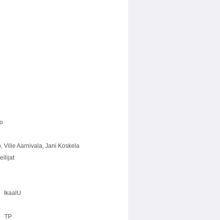
o
ala, Jani Koskela
ijat
aalU
TP