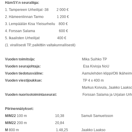
HämSY:n seuraliiga:
1. Tampereen Urheilijat -38 2 000 €
2. Hämeenlinnan Tarmo 1 200 €
3. Lempäälän Kisa Yleisurheilu 800 €
4. Forssan Salama 600 €
5. Ikaalisten Urheilijat 400 €
(1. virallisesti TP, palkittiin valtakunnallisesti)
Vuoden toimitsija:
Mika Suihko TP
Vuoden seurajohtaja:
Esa Kivioja NoU
Vuoden tiedotusväline:
Aamulehden klippi/Olli Ikäheim
Vuoden viestijoukkue:
TP 4 x 400 m
Markus Koivula, Jaakko Laakso, Ville Aarniv
Vuoden nuorisotoimintaseurat:
Forssan Salama ja Urjalan Urheil
Piirinennätykset:
M/M22
100 m 10,38 Samuli Samuelsson Ik
M/M22
200 m 20,84
M
800 m 1.48,25 Jaakko Laakso 