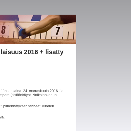
aisuus 2016 + lisätty
tään torstaina 24. marraskuuta 2016 klo
Tampere (sisäänkäynti Nalkalankadun
t, piiriennätyksen tehneet, vuoden
ala.