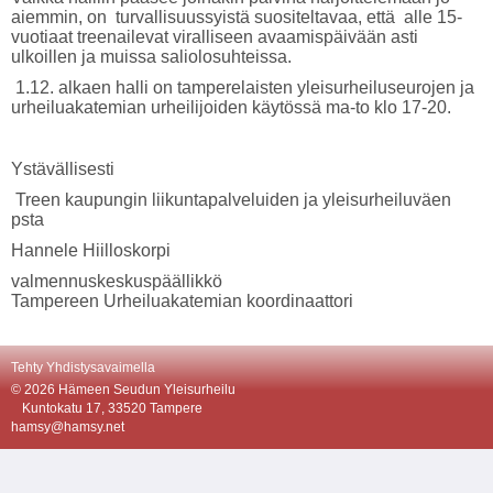
aiemmin, on turvallisuussyistä suositeltavaa, että alle 15-
vuotiaat treenailevat viralliseen avaamispäivään asti
ulkoillen ja muissa saliolosuhteissa.
1.12. alkaen halli on tamperelaisten yleisurheiluseurojen ja
urheiluakatemian urheilijoiden käytössä ma-to klo 17-20.
Ystävällisesti
Treen kaupungin liikuntapalveluiden ja yleisurheiluväen
psta
Hannele Hiilloskorpi
valmennuskeskuspäällikkö
Tampereen Urheiluakatemian koordinaattori
Tehty Yhdistysavaimella
©
2026 Hämeen Seudun Yleisurheilu
Kuntokatu 17, 33520 Tampere
hamsy@hamsy.net