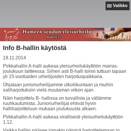
Valikko
Info B-hallin käytöstä
19.11.2014
Pirkkahallin A-halli aukeaa yleisurheilukäyttöön marras-
joulukuun taitteessa. Siihen asti B-halli toimii tuttuun tapaan
yli 15-vuotiaiden urheilijoiden harjoituspaikkana.
Ohjataan junioriurheilijamme ulkoliikuntaan ja muihin
saliharjoituksiin vielä muutaman viikon ajan.
Näin harjoittelu B- hallissa on turvallista ja vältämme
ruuhkautumista. Junioriurheilijat ehtivät hyvin
halliharjoitteluun mukaan joulukuusta alkaen.
Pirkkahallin A-halli aukeaa virallisesti yleisurheilukäyttöön
1.12.
Vaikka halliin pääsee joinakin päivinä harjoittelemaan jo