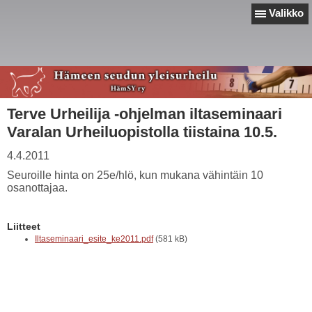
Valikko
Terve Urheilija -ohjelman iltaseminaari
Varalan Urheiluopistolla tiistaina 10.5.
4.4.2011
Seuroille hinta on 25e/hlö, kun mukana vähintäin 10
osanottajaa.
Liitteet
Iltaseminaari_esite_ke2011.pdf
(581 kB)