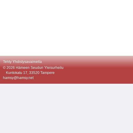
Tehty Yhdistysavaimella
©
2026 Hämeen Seudun Yleisurheilu
Kuntokatu 17, 33520 Tampere
hamsy@hamsy.net