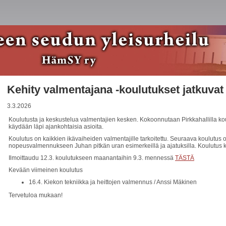
Kehity valmentajana -koulutukset jatkuvat 
3.3.2026
Koulutusta ja keskustelua valmentajien kesken. Kokoonnutaan Pirkkahallilla koul
käydään läpi ajankohtaisia asioita.
Koulutus on kaikkien ikävaiheiden valmentajille tarkoitettu. Seuraava koulutu
nopeusvalmennukseen Juhan pitkän uran esimerkeillä ja ajatuksilla. Koulutus kl
Ilmoittaudu 12.3. koulutukseen maanantaihin 9.3. mennessä
TÄSTÄ
Kevään viimeinen koulutus
16.4. Kiekon tekniikka ja heittojen valmennus / Anssi Mäkinen
Tervetuloa mukaan!