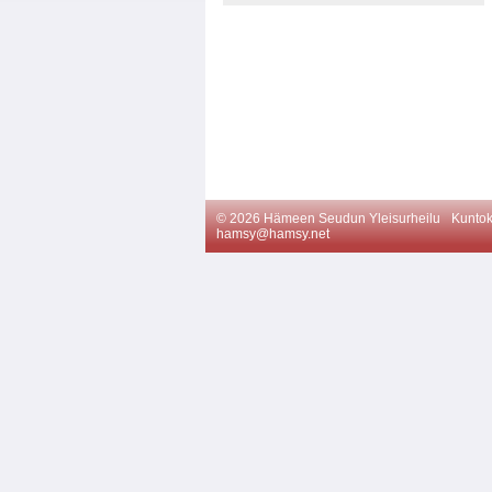
©
2026 Hämeen Seudun Yleisurheilu
Kuntok
hamsy@hamsy.net