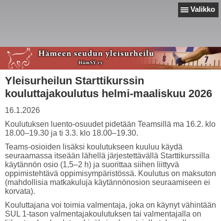
Valikko
Yleisurheilun Starttikurssin
kouluttajakoulutus helmi-maaliskuu 2026
16.1.2026
Koulutuksen luento-osuudet pidetään Teamsillä ma 16.2. klo
18.00–19.30 ja ti 3.3. klo 18.00–19.30.
Teams-osioiden lisäksi koulutukseen kuuluu käydä
seuraamassa itseään lähellä järjestettävällä Starttikurssilla
käytännön osio (1,5–2 h) ja suorittaa siihen liittyvä
oppimistehtävä oppimisympäristössä. Koulutus on maksuton
(mahdollisia matkakuluja käytännönosion seuraamiseen ei
korvata).
Kouluttajana voi toimia valmentaja, joka on käynyt vähintään
SUL 1-tason valmentajakoulutuksen tai valmentajalla on