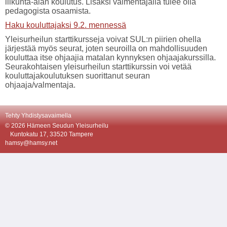
liikunta-alan koulutus. Lisäksi valmentajalla tulee olla
pedagogista osaamista.
Haku kouluttajaksi 9.2. mennessä
Yleisurheilun starttikursseja voivat SUL:n piirien ohella
järjestää myös seurat, joten seuroilla on mahdollisuuden
kouluttaa itse ohjaajia matalan kynnyksen ohjaajakurssilla.
Seurakohtaisen yleisurheilun starttikurssin voi vetää
kouluttajakoulutuksen suorittanut seuran
ohjaaja/valmentaja.
Tehty Yhdistysavaimella
©
2026 Hämeen Seudun Yleisurheilu
Kuntokatu 17, 33520 Tampere
hamsy@hamsy.net