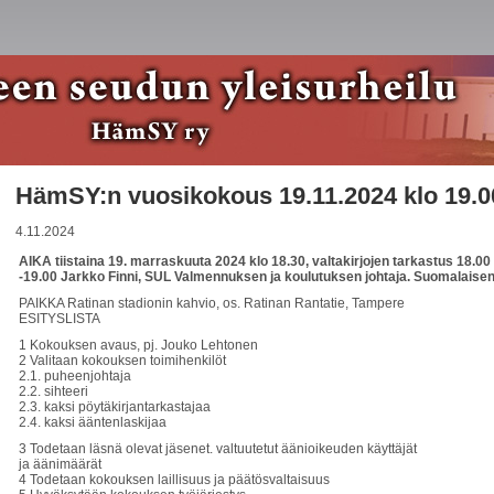
HämSY:n vuosikokous 19.11.2024 klo 19.0
4.11.2024
AIKA tiistaina 19. marraskuuta 2024 klo 18.30, valtakirjojen tarkastus 18.00
-19.00 Jarkko Finni, SUL Valmennuksen ja koulutuksen johtaja. Suomalaisen
PAIKKA Ratinan stadionin kahvio, os. Ratinan Rantatie, Tampere
ESITYSLISTA
1 Kokouksen avaus, pj. Jouko Lehtonen
2 Valitaan kokouksen toimihenkilöt
2.1. puheenjohtaja
2.2. sihteeri
2.3. kaksi pöytäkirjantarkastajaa
2.4. kaksi ääntenlaskijaa
3 Todetaan läsnä olevat jäsenet. valtuutetut äänioikeuden käyttäjät
ja äänimäärät
4 Todetaan kokouksen laillisuus ja päätösvaltaisuus