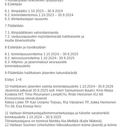
5 Hyväksytään kokouksen työjärjestys
6 Esitetään
6.1. tilinpäätös 1.10.2023 – 30.9.2024
6.2. toimintakertomus 1.10.2023 – 30.9.2024
6.3. tilintarkastajan lausunto
7 Päätetään
7.1. tilinpäätöksen vahvistamisesta
7.2. vastuuvapauden myöntämisestä hallitukselle ja
muille tilivelvollisille
8 Esitetään ja hyväksytään
8.1. toimintasuunnitelma 1.10.2024 – 30.9.2025
8.2. taloussuunnitelma 1.10.2024– 30.9.2025
8.3. liittymis- ja jäsenmaksut seuraavalle
toimintakaudelle
9 Päätetään hallituksen jäsenten lukumäärästä
Esitys: 1+8
10 Hallituksen jäsenten valinta toimintakaudelle 1.10.2024– 30.9.2026
Jäseninä jatkavat 30.9.2025 asti: Harri Samuelsson IkaalU, Kirsi-Marja
Koskela HlT. Timo Reunanen LempKiYu, Risto Heinonen KU-68
Erovuorossa olevat jäsenet
Niklas Lieke TP. Kari Uolamo Toijvau, Ria Väisänen TP, Jukka Heimonen
TU-38, Esa Kivioja NoU
11 Valitaan tilintarkastaja/toiminnantarkastaja ja hänelle varahenkilö
toimikaudelle 1.10.2024 – 30.9.2025
Tilintarkastajana on toiminut Markku Ala-Mettälä (Kalle Mäkelä).
12 Valitaan Suomen Urheiluliiton liittovaltuustoon kolme jäsentä ja kolme