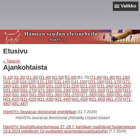
Valikko
Etusivu
« Takaisin
Ajankohtaista
[1-10]
[11-20]
[21-30]
[31-40]
[41-50]
[51-60]
[61-70]
[71-80]
[81-90]
[91-100]
[101-110]
[111-120]
[121-130]
[131-140]
[141-150]
[151-160]
[161-170]
[171-
180]
[181-190]
[191-200]
[201-210]
[211-220]
[221-230]
[231-240]
[241-250]
[251-260]
[261-270]
[271-280]
[281-290]
[291-300]
[301-310]
[311-320]
[321-
330]
[331-340]
[341-350]
[351-360]
[361-370]
[371-380]
[381-390]
[391-400]
[401-410]
[411-420]
[421-430]
[431-440]
[441-450]
[451-460]
[461-470]
[471-
480]
[481-487]
HämSY:n Seuracup divisioonat yhdistetään
(11.7.2024)
HämSYn seuracup divisioonat yhdistetty Urjalan kisaan
HämSYn Sisulisähuipentumassa 27.-28.7. karsitaan osallistujat Sastamalassa
10.8.2024 pidettäviin 13-vuotiaiden aluemestaruuskilpailuihin
(7.7.2024)