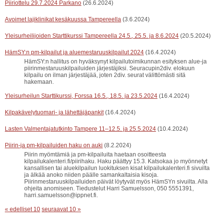
Piiriottelu 29.7.2024 Parkano
(26.6.2024)
Avoimet lajiklinikat kesäkuussa Tampereella
(3.6.2024)
Yleisurheilijoiden Starttikurssi Tampereella 24.5., 25.5. ja 8.6.2024
(20.5.2024)
HämSY:n pm-kilpailut ja aluemestaruuskilpailut 2024
(16.4.2024)
HämSY:n hallitus on hyväksynyt kilpailutoimikunnan esityksen alue-ja
piirinmestaruuskilpailuiden järjestäjiksi. Seuracupin2div. elokuun
kilpailu on ilman järjestäjää, joten 2div. seurat välittömästi sitä
hakemaan.
Yleisurheilun Starttikurssi, Forssa 16.5., 18.5. ja 23.5.2024
(16.4.2024)
Kilpakävelytuomari- ja lähettäjäpankit
(16.4.2024)
Lasten Valmentajatutkinto Tampere 11–12.5. ja 25.5.2024
(10.4.2024)
Piirin-ja pm-kilpailuiden haku on auki
(8.2.2024)
Piirin myömtämiä ja pm-kilpailuita haetaan osoitteesta
kilpailukalenteri.fi/piirihaku. Haku päättyy 15.3. Katsokaa jo myönnetyt
kansallisen tai aluekilpailun luokituksen kisat kilpailukalenteri.fi sivuilta
ja älkää anoko niiden päälle samankaltaisia kisoja.
Piirinmestaruuskilpailuiden päivät löytyvät myös HämSYn sivuilta. Alla
ohjeita anomiseen. Tiedustelut Harri Samuelsson, 050 5551391,
harri.samuelsson@ippnet.fi.
« edelliset 10
seuraavat 10 »