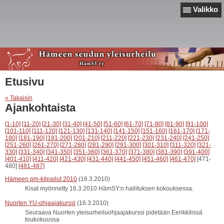
Valikko
Etusivu
« Takaisin
Ajankohtaista
[1-10]
[11-20]
[21-30]
[31-40]
[41-50]
[51-60]
[61-70]
[71-80]
[81-90]
[91-100]
[101-110]
[111-120]
[121-130]
[131-140]
[141-150]
[151-160]
[161-170]
[171-
180]
[181-190]
[191-200]
[201-210]
[211-220]
[221-230]
[231-240]
[241-250]
[251-260]
[261-270]
[271-280]
[281-290]
[291-300]
[301-310]
[311-320]
[321-
330]
[331-340]
[341-350]
[351-360]
[361-370]
[371-380]
[381-390]
[391-400]
[401-410]
[411-420]
[421-430]
[431-440]
[441-450]
[451-460]
[461-470]
[471-
480]
[481-487]
Hämeen pm-kilpailut 2010
(16.3.2010)
Kisat myönnetty 16.3.2010 HämSY:n hallituksen kokouksessa.
Nuorten YU-ohjaajakurssi
(16.3.2010)
Seuraava Nuorten yleisurheiluohjaajakurssi pidetään Eerikkilissä
toukokuussa