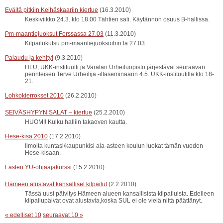
Eväitä pitkiin Keihäskaariin kiertue
(16.3.2010)
Keskiviikko 24.3. klo 18.00 Tähtien sali. Käytännön osuus B-hallissa.
Pm-maantiejuoksut Forssassa 27.03
(11.3.2010)
Kilpailukutsu pm-maantiejuoksuihin la 27.03.
Palaudu ja kehity!
(9.3.2010)
HLU, UKK-instituutti ja Varalan Urheiluopisto järjestävät seuraavan
perinteisen Terve Urheilija -iltaseminaarin 4.5. UKK-instituutilla klo 18-
21.
Lohkokierrokset 2010
(26.2.2010)
SEIVÄSHYPYN SALAT – kiertue
(25.2.2010)
HUOM!! Kulku halliin takaoven kautta.
Hese-kisa 2010
(17.2.2010)
Ilmoita kuntasi/kaupunkisi ala-asteen koulun luokat tämän vuoden
Hese-kisaan.
Lasten YU-ohjaajakurssi
(15.2.2010)
Hämeen alustavat kansalliset kilpailut
(2.2.2010)
Tässä uusi päivitys Hämeen alueen kansallisista kilpailuista. Edelleen
kilpailupäivät ovat alustavia,koska SUL ei ole vielä niitä päättänyt.
« edelliset 10
seuraavat 10 »