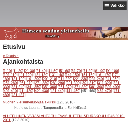
Valikko
Etusivu
« Takaisin
Ajankohtaista
[1-10]
[11-20]
[21-30]
[31-40]
[41-50]
[51-60]
[61-70]
[71-80]
[81-90]
[91-100]
[101-110]
[111-120]
[121-130]
[131-140]
[141-150]
[151-160]
[161-170]
[171-
180]
[181-190]
[191-200]
[201-210]
[211-220]
[221-230]
[231-240]
[241-250]
[251-260]
[261-270]
[271-280]
[281-290]
[291-300]
[301-310]
[311-320]
[321-
330]
[331-340]
[341-350]
[351-360]
[361-370]
[371-380]
[381-390]
[391-400]
[401-410]
[411-420]
[421-430]
[431-440]
[441-450]
[451-460]
[461-470]
[471-
480]
[481-487]
Nuorten Yleisurheiluohjaajakurssi
(12.8.2010)
Koulutus tapahtuu Tampereella ja Eerikkilässä.
ALUEELLINEN VARASLÄHTÖ TULEVAISUUTEEN -SEURAKOULUTUS 2010-
2011
(12.8.2010)