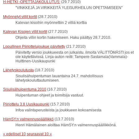
H-HETKI -OPETTAJAKOULUTUS:
(29.7.2010)
"VINKKEJÄ JA VIRIKKEITÄ YLEISURHEILUN OPETTAMISEEN"
Myönnetyt villit kortit
(28.7.2010)
Kalevan kisoihin myönnettiin 2 villiä korttia
Kalevan Kisojen villit kortit
(27.7.2010)
Ohjeita villin kortin hakemiseen. Haku päättyy 28.7.2010.
Lopullinen Piiriottelujoukue päivitetty
(21.7.2010)
Päivitetty versio joukkueesta on julkaistu. ilmoita VÄLITTÖMÄSTI jos et
ole käytettävissä. Linja-auton reitti: Tampere-Sastamala(Vammala)-
Huittinen-Uusikaupunki
Lähetyskoulutusta
(18.7.2010)
Sisulisähuipentuman lauantaina 24.7. mahdollisuus
lähetyskouluttautumiseen.
Sisulisähuipentuma 2010
(16.7.2010)
Huipentuman ohjeet ja toimitsija vastuut.
Piiriottelu 3.8 Uusikaupunki
(15.7.2010)
Infoa valintaperusteista ja joukkueen kokoamisesta
HämSY:n valmennuspäällikkö
(13.7.2010)
Henri Hämälainen aloittaa HämSY:n valmennuspäällikkönä.
« edelliset 10
seuraavat 10 »