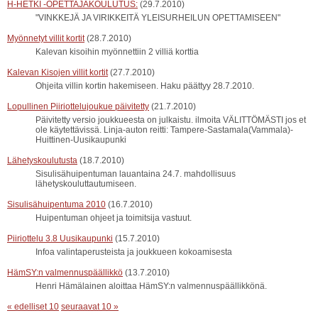
H-HETKI -OPETTAJAKOULUTUS:
(29.7.2010)
"VINKKEJÄ JA VIRIKKEITÄ YLEISURHEILUN OPETTAMISEEN"
Myönnetyt villit kortit
(28.7.2010)
Kalevan kisoihin myönnettiin 2 villiä korttia
Kalevan Kisojen villit kortit
(27.7.2010)
Ohjeita villin kortin hakemiseen. Haku päättyy 28.7.2010.
Lopullinen Piiriottelujoukue päivitetty
(21.7.2010)
Päivitetty versio joukkueesta on julkaistu. ilmoita VÄLITTÖMÄSTI jos et
ole käytettävissä. Linja-auton reitti: Tampere-Sastamala(Vammala)-
Huittinen-Uusikaupunki
Lähetyskoulutusta
(18.7.2010)
Sisulisähuipentuman lauantaina 24.7. mahdollisuus
lähetyskouluttautumiseen.
Sisulisähuipentuma 2010
(16.7.2010)
Huipentuman ohjeet ja toimitsija vastuut.
Piiriottelu 3.8 Uusikaupunki
(15.7.2010)
Infoa valintaperusteista ja joukkueen kokoamisesta
HämSY:n valmennuspäällikkö
(13.7.2010)
Henri Hämälainen aloittaa HämSY:n valmennuspäällikkönä.
« edelliset 10
seuraavat 10 »