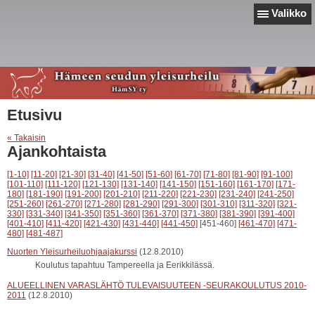
Valikko
Etusivu
« Takaisin
Ajankohtaista
[1-10]
[11-20]
[21-30]
[31-40]
[41-50]
[51-60]
[61-70]
[71-80]
[81-90]
[91-100]
[101-110]
[111-120]
[121-130]
[131-140]
[141-150]
[151-160]
[161-170]
[171-
180]
[181-190]
[191-200]
[201-210]
[211-220]
[221-230]
[231-240]
[241-250]
[251-260]
[261-270]
[271-280]
[281-290]
[291-300]
[301-310]
[311-320]
[321-
330]
[331-340]
[341-350]
[351-360]
[361-370]
[371-380]
[381-390]
[391-400]
[401-410]
[411-420]
[421-430]
[431-440]
[441-450]
[451-460]
[461-470]
[471-
480]
[481-487]
Nuorten Yleisurheiluohjaajakurssi
(12.8.2010)
Koulutus tapahtuu Tampereella ja Eerikkilässä.
ALUEELLINEN VARASLÄHTÖ TULEVAISUUTEEN -SEURAKOULUTUS 2010-
2011
(12.8.2010)