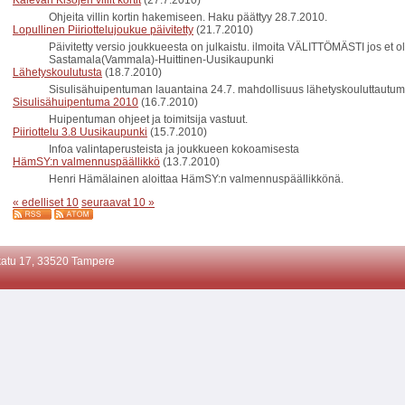
Kalevan Kisojen villit kortit
(27.7.2010)
Ohjeita villin kortin hakemiseen. Haku päättyy 28.7.2010.
Lopullinen Piiriottelujoukue päivitetty
(21.7.2010)
Päivitetty versio joukkueesta on julkaistu. ilmoita VÄLITTÖMÄSTI jos et ol
Sastamala(Vammala)-Huittinen-Uusikaupunki
Lähetyskoulutusta
(18.7.2010)
Sisulisähuipentuman lauantaina 24.7. mahdollisuus lähetyskouluttautum
Sisulisähuipentuma 2010
(16.7.2010)
Huipentuman ohjeet ja toimitsija vastuut.
Piiriottelu 3.8 Uusikaupunki
(15.7.2010)
Infoa valintaperusteista ja joukkueen kokoamisesta
HämSY:n valmennuspäällikkö
(13.7.2010)
Henri Hämälainen aloittaa HämSY:n valmennuspäällikkönä.
« edelliset 10
seuraavat 10 »
atu 17, 33520 Tampere