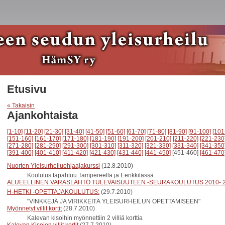
Etusivu
« Takaisin
Ajankohtaista
[1-10]
[11-20]
[21-30]
[31-40]
[41-50]
[51-60]
[61-70]
[71-80]
[81-90]
[91-100]
[101
[151-160]
[161-170]
[171-180]
[181-190]
[191-200]
[201-210]
[211-220]
[221-230
[271-280]
[281-290]
[291-300]
[301-310]
[311-320]
[321-330]
[331-340]
[341-350
[391-400]
[401-410]
[411-420]
[421-430]
[431-440]
[441-450]
[451-460]
[461-470
Nuorten Yleisurheiluohjaajakurssi
(12.8.2010)
Koulutus tapahtuu Tampereella ja Eerikkilässä.
ALUEELLINEN VARASLÄHTÖ TULEVAISUUTEEN -SEURAKOULUTUS 2010- 
H-HETKI -OPETTAJAKOULUTUS:
(29.7.2010)
"VINKKEJÄ JA VIRIKKEITÄ YLEISURHEILUN OPETTAMISEEN"
Myönnetyt villit kortit
(28.7.2010)
Kalevan kisoihin myönnettiin 2 villiä korttia