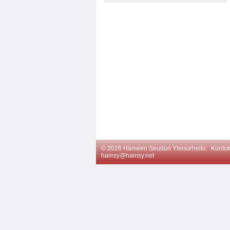
©
2026 Hämeen Seudun Yleisurheilu
Kuntok
hamsy@hamsy.net