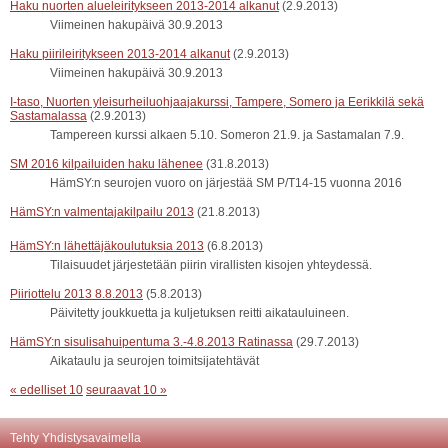
Haku nuorten alueleiritykseen 2013-2014 alkanut
(2.9.2013)
Viimeinen hakupäivä 30.9.2013
Haku piirileiritykseen 2013-2014 alkanut
(2.9.2013)
Viimeinen hakupäivä 30.9.2013
I-taso, Nuorten yleisurheiluohjaajakurssi, Tampere, Somero ja Eerikkilä sekä
Sastamalassa
(2.9.2013)
Tampereen kurssi alkaen 5.10. Someron 21.9. ja Sastamalan 7.9.
SM 2016 kilpailuiden haku lähenee
(31.8.2013)
HämSY:n seurojen vuoro on järjestää SM P/T14-15 vuonna 2016
HämSY:n valmentajakilpailu 2013
(21.8.2013)
HämSY:n lähettäjäkoulutuksia 2013
(6.8.2013)
Tilaisuudet järjestetään piirin virallisten kisojen yhteydessä.
Piiriottelu 2013 8.8.2013
(5.8.2013)
Päivitetty joukkuetta ja kuljetuksen reitti aikatauluineen.
HämSY:n sisulisahuipentuma 3.-4.8.2013 Ratinassa
(29.7.2013)
Aikataulu ja seurojen toimitsijatehtävät
« edelliset 10
seuraavat 10 »
Tehty Yhdistysavaimella