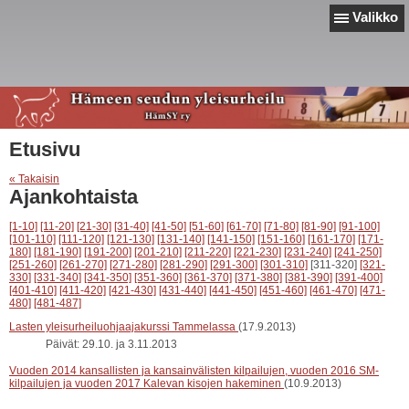
Valikko
Etusivu
« Takaisin
Ajankohtaista
[1-10]
[11-20]
[21-30]
[31-40]
[41-50]
[51-60]
[61-70]
[71-80]
[81-90]
[91-100]
[101-110]
[111-120]
[121-130]
[131-140]
[141-150]
[151-160]
[161-170]
[171-
180]
[181-190]
[191-200]
[201-210]
[211-220]
[221-230]
[231-240]
[241-250]
[251-260]
[261-270]
[271-280]
[281-290]
[291-300]
[301-310]
[311-320]
[321-
330]
[331-340]
[341-350]
[351-360]
[361-370]
[371-380]
[381-390]
[391-400]
[401-410]
[411-420]
[421-430]
[431-440]
[441-450]
[451-460]
[461-470]
[471-
480]
[481-487]
Lasten yleisurheiluohjaajakurssi Tammelassa
(17.9.2013)
Päivät: 29.10. ja 3.11.2013
Vuoden 2014 kansallisten ja kansainvälisten kilpailujen, vuoden 2016 SM-
kilpailujen ja vuoden 2017 Kalevan kisojen hakeminen
(10.9.2013)