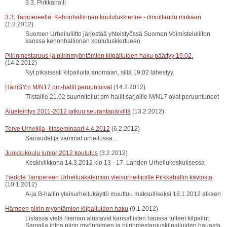
3.3. Pirkkahalli
3.3. Tampereella: Kehonhallinnan koulutuskiertue - ilmoittaudu mukaan
(1.3.2012)
Suomen Urheiluliitto järjestää yhteistyössä Suomen Voimisteluliiton
kanssa kehonhallinnan koulutuskiertueen
Piirinmestaruus-ja piirinmyöntämien kilpailuiden haku päättyy 19.02.
(14.2.2012)
Nyt pikaisesti kilpailuita anomaan, sillä 19.02 lähestyy.
HämSY:n M/N17 pm-hallit peruuntuivat
(14.2.2012)
Tiistaille 21.02 suunnitellut pm-hallit sarjoille M/N17 ovat peruuntuneet
Alueleiritys 2011-2012 jatkuu seurantapäivillä
(13.2.2012)
Terve Urheilija -iltaseminaari 4.4.2012
(6.2.2012)
Sairaudet ja vammat urheilussa...
Juoksukoulu junior 2012 koulutus
(3.2.2012)
Keskiviikkona 14.3.2012 klo 13 - 17, Lahden Urheilukeskuksessa
Tiedote Tampereen Urheiluakatemian yleisurheilijoille Pirkkahallin käytösta
(10.1.2012)
A-ja B-hallin yleisurheilukäyttö muuttuu maksulliseksi 18.1.2012 alkaen
Hämeen piirin myöntämien kilpailuiden haku
(9.1.2012)
Listassa vielä hieman alustavat kansallisten haussa tulleet kilpailut.
Samalla infoa piirin myöntämien ja piirinmestaruuskilpailuiden hauasta.