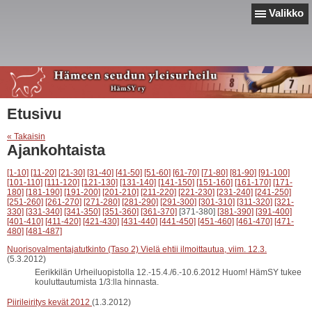
Valikko
Etusivu
« Takaisin
Ajankohtaista
[1-10]
[11-20]
[21-30]
[31-40]
[41-50]
[51-60]
[61-70]
[71-80]
[81-90]
[91-100]
[101-110]
[111-120]
[121-130]
[131-140]
[141-150]
[151-160]
[161-170]
[171-
180]
[181-190]
[191-200]
[201-210]
[211-220]
[221-230]
[231-240]
[241-250]
[251-260]
[261-270]
[271-280]
[281-290]
[291-300]
[301-310]
[311-320]
[321-
330]
[331-340]
[341-350]
[351-360]
[361-370]
[371-380]
[381-390]
[391-400]
[401-410]
[411-420]
[421-430]
[431-440]
[441-450]
[451-460]
[461-470]
[471-
480]
[481-487]
Nuorisovalmentajatutkinto (Taso 2) Vielä ehtii ilmoittautua, viim. 12.3.
(5.3.2012)
Eerikkilän Urheiluopistolla 12.-15.4./6.-10.6.2012 Huom! HämSY tukee
kouluttautumista 1/3:lla hinnasta.
Piirileiritys kevät 2012
(1.3.2012)