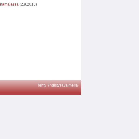
astamalassa
(2.9.2013)
Tehty Yhdistysavaimella