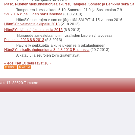
Viimeinen hakupäivä 30.9.2013
I-taso, Nuorten yleisurheiluohjaajakurssi, Tampere, Somero ja Eerikkilä sekä S
Tampereen kurssi alkaen 5.10. Someron 21.9. ja Sastamalan 7.9.
SM 2016 kilpailuiden haku lähenee
(31.8.2013)
HämSY:n seurojen vuoro on järjestää SM P/T14-15 vuonna 2016
HämSY:n valmentajakilpailu 2013
(21.8.2013)
HämSY:n lähettäjäkoulutuksia 2013
(6.8.2013)
Tilaisuudet järjestetään piirin virallisten kisojen yhteydessä.
Piiriottelu 2013 8.8.2013
(5.8.2013)
Päivitetty joukkuetta ja kuljetuksen reitti aikatauluineen.
HämSY:n sisulisahuipentuma 3.-4.8.2013 Ratinassa
(29.7.2013)
Aikataulu ja seurojen toimitsijatehtävät
« edelliset 10
seuraavat 10 »
atu 17, 33520 Tampere