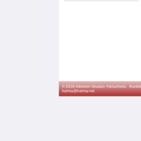
©
2026 Hämeen Seudun Yleisurheilu
Kuntok
hamsy@hamsy.net