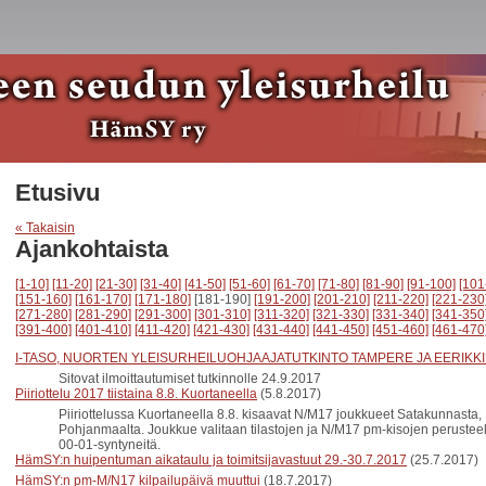
Etusivu
« Takaisin
Ajankohtaista
[1-10]
[11-20]
[21-30]
[31-40]
[41-50]
[51-60]
[61-70]
[71-80]
[81-90]
[91-100]
[101
[151-160]
[161-170]
[171-180]
[181-190]
[191-200]
[201-210]
[211-220]
[221-230
[271-280]
[281-290]
[291-300]
[301-310]
[311-320]
[321-330]
[331-340]
[341-350
[391-400]
[401-410]
[411-420]
[421-430]
[431-440]
[441-450]
[451-460]
[461-470
I-TASO, NUORTEN YLEISURHEILUOHJAAJATUTKINTO TAMPERE JA EERIKKI
Sitovat ilmoittautumiset tutkinnolle 24.9.2017
Piiriottelu 2017 tiistaina 8.8. Kuortaneella
(5.8.2017)
Piiriottelussa Kuortaneella 8.8. kisaavat N/M17 joukkueet Satakunnasta
Pohjanmaalta. Joukkue valitaan tilastojen ja N/M17 pm-kisojen perustee
00-01-syntyneitä.
HämSY:n huipentuman aikataulu ja toimitsijavastuut 29.-30.7.2017
(25.7.2017)
HämSY:n pm-M/N17 kilpailupäivä muuttui
(18.7.2017)