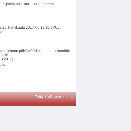
i päivä on tiistai 1.08. Alunperin
na 25. huhtikuuta 2017 klo 18.30 SVUL:n
ä).
suunnitelman päivämääriin jouduttu tekemään
lulle.
.3.2017)
lle.
Tehty Yhdistysavaimella