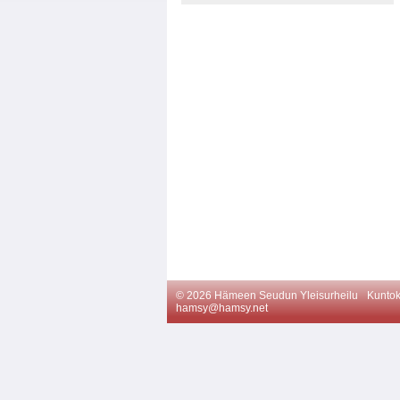
©
2026 Hämeen Seudun Yleisurheilu
Kuntok
hamsy@hamsy.net