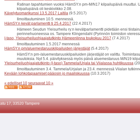
Ratinan tapahtumien vuoksi HämSY:n pm-M/N17 kilpailupäivä muuttui. Uus
kilpailupäivä oli keskiviikko 2.08.
Kävelytuomarikurssi 13.5.2017 Laitila
(9.5.2017)
Ilmoittautuminen 10.5. mennessä.
HämSY:n kevät parlamentti ti 25.4.2017
(22.4.2017)
Hämeen Seudun Yleisurheilu ry:n kevätparlamentti pidetään ensi tiistai
perinnehuoneessa os. Tampere Klingendahl (Pyrinnön toimiston vieress
I-taso, Yleisurheiluohjaajatutkinto Hämeenlinna toukokuu 2017
(7.4.2017)
Ilmoittautuminen 1.5.2017 mennessä
HämSY:n pm/aluemestaruuskilpailuiden järjestäjät
(5.4.2017)
HämSY:n pm-/aluemestaruuskilpailuiden järjestäjät on valittu. Toiminta
muutoksia. Nyt 5.4. päivityksessä myös päivä aluemestaruus M/N19 kilpai
Yleisurheiluohjaajatutkinto (I-taso) Tammela/Urjala tai Viialassa huhtikuussa
(20
Ilmoittautuminen 3.4. Tammela/Urjalan ja 23.4. mennessä Viialan tutkinno
Kevään lohkotapaamiset pääosin jo maaliskuussa
(10.3.2017)
« edelliset 10
seuraavat 10 »
atu 17, 33520 Tampere