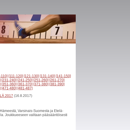
-110]
[111-120]
[121-130]
[131-140]
[141-150]
]
[231-240]
[241-250]
[251-260]
[261-270]
]
[351-360]
[361-370]
[371-380]
[381-390]
]
[471-480]
[481-487]
LÄ 2017
(16.8.2017)
, Hämeestä, Varsinais-Suomesta ja Etelä-
lla. Joukkueeseen valitaan pääsääntöisesti