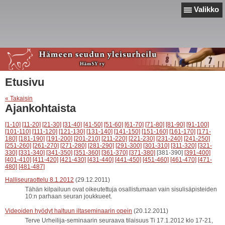
Valikko
Etusivu
« Takaisin
Ajankohtaista
[1-10]
[11-20]
[21-30]
[31-40]
[41-50]
[51-60]
[61-70]
[71-80]
[81-90]
[91-100]
[101-110]
[111-120]
[121-130]
[131-140]
[141-150]
[151-160]
[161-170]
[171-
180]
[181-190]
[191-200]
[201-210]
[211-220]
[221-230]
[231-240]
[241-250]
[251-260]
[261-270]
[271-280]
[281-290]
[291-300]
[301-310]
[311-320]
[321-
330]
[331-340]
[341-350]
[351-360]
[361-370]
[371-380]
[381-390]
[391-400]
[401-410]
[411-420]
[421-430]
[431-440]
[441-450]
[451-460]
[461-470]
[471-
480]
[481-487]
Halliseuraottelu 8.1.2012
(29.12.2011)
Tähän kilpailuun ovat oikeutettuja osallistumaan vain sisulisäpisteiden
10:n parhaan seuran joukkueet.
Videoiden hyödyt haltuun iltaseminaarin opein
(20.12.2011)
Terve Urheilija-seminaarin seuraava tilaisuus Ti 17.1.2012 klo 17-21,