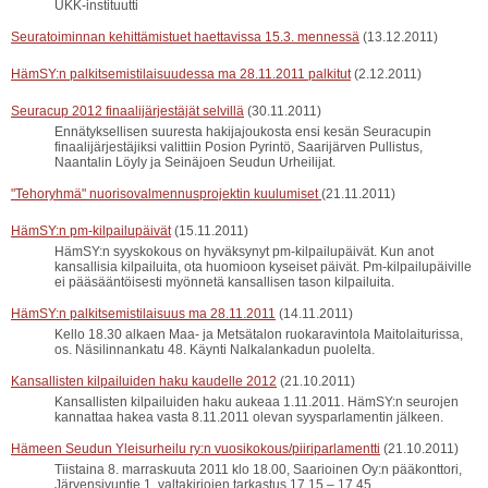
UKK-instituutti
Seuratoiminnan kehittämistuet haettavissa 15.3. mennessä
(13.12.2011)
HämSY:n palkitsemistilaisuudessa ma 28.11.2011 palkitut
(2.12.2011)
Seuracup 2012 finaalijärjestäjät selvillä
(30.11.2011)
Ennätyksellisen suuresta hakijajoukosta ensi kesän Seuracupin
finaalijärjestäjiksi valittiin Posion Pyrintö, Saarijärven Pullistus,
Naantalin Löyly ja Seinäjoen Seudun Urheilijat.
"Tehoryhmä" nuorisovalmennusprojektin kuulumiset
(21.11.2011)
HämSY:n pm-kilpailupäivät
(15.11.2011)
HämSY:n syyskokous on hyväksynyt pm-kilpailupäivät. Kun anot
kansallisia kilpailuita, ota huomioon kyseiset päivät. Pm-kilpailupäiville
ei pääsääntöisesti myönnetä kansallisen tason kilpailuita.
HämSY:n palkitsemistilaisuus ma 28.11.2011
(14.11.2011)
Kello 18.30 alkaen Maa- ja Metsätalon ruokaravintola Maitolaiturissa,
os. Näsilinnankatu 48. Käynti Nalkalankadun puolelta.
Kansallisten kilpailuiden haku kaudelle 2012
(21.10.2011)
Kansallisten kilpailuiden haku aukeaa 1.11.2011. HämSY:n seurojen
kannattaa hakea vasta 8.11.2011 olevan syysparlamentin jälkeen.
Hämeen Seudun Yleisurheilu ry:n vuosikokous/piiriparlamentti
(21.10.2011)
Tiistaina 8. marraskuuta 2011 klo 18.00, Saarioinen Oy:n pääkonttori,
Järvensivuntie 1. valtakirjojen tarkastus 17.15 – 17.45